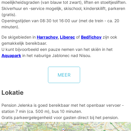
moeilijkheidsgraden (van blauw tot zwart), liften en stoeltjesliften.
Skiverhuur en -service mogelijk, skischool, kinderskilift, parkeren
(gratis).
Openingstijden van 08:30 tot 16:00 uur (met de trein - ca. 20
minuten).
De skigebieden in
Harrachov
,
Liberec
of
Bedřichov
zijn ook
gemakkelijk bereikbaar.
U kunt bijvoorbeeld een pauze nemen van het skiën in het
Aquapark
in het naburige Jablonec nad Nisou.
MEER
Lokatie
Pension Jelenka is goed bereikbaar met het openbaar vervoer -
station 7 min (ca. 500 m), bus 10 minuten.
Gratis parkeergelegenheid voor gasten direct bij het pension.