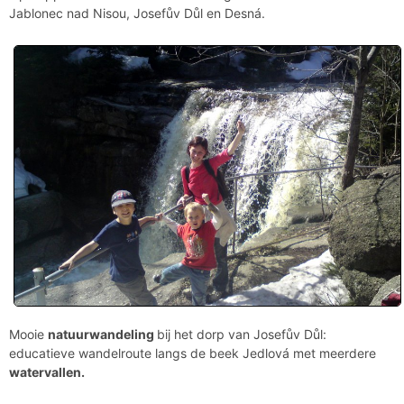
Jablonec nad Nisou, Josefův Důl en Desná.
Mooie
natuurwandeling
bij het dorp van Josefův Důl:
educatieve wandelroute langs de beek Jedlová met meerdere
watervallen.