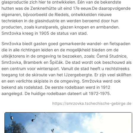
glasproductie zich hier te ontwikkelen. Eén van de bekendste
hutten was de Zenknerhütte uit eind 17e eeuw.De daaropvolgende
eigenaren, bijvoorbeeld de Riedels, ontwikkelden nieuwe
technieken in de glasindustrie en werden beroemd door hun
producten, zoals kunstparels, glazen knopen en armbanden.
Smržovka kreeg in 1905 de status van stad.
Smržovka biedt gasten goed gemarkeerde wandel- en fietspaden
die in alle richtingen leiden en de mogelijkheid bieden om de
uitkijktorens in de omgeving te bezoeken, zoals: Černá Studnice,
Smržovka, Bramberk en Špičák. De stad wordt ook beschouwd als
een centrum voor wintersport. Vanuit de stad heeft u rechtstreeks
toegang tot de skiroute van het IJzergebergte. Er zijn veel skiliften
en een verlichte skipiste in de omgeving. Smržovka werd ook
bekend als rodelstad. De eerste rodelbaan werd in 1912
aangelegd. De huidige rodelbaan dateert uit 1972-1975.
https://smrzovka.tschechische-gebirge.de