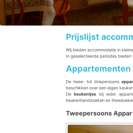
Prijslijst accom
Wij bieden accommodatie in klein
In geselecteerde periodes bieden w
Appartementen
De twee- tot driepersoons
appa
beschikken over een eigen keuke
De
keukentjes
bij ieder appart
keukenhanddoeken en theedoeken zij
Tweepersoons Appart