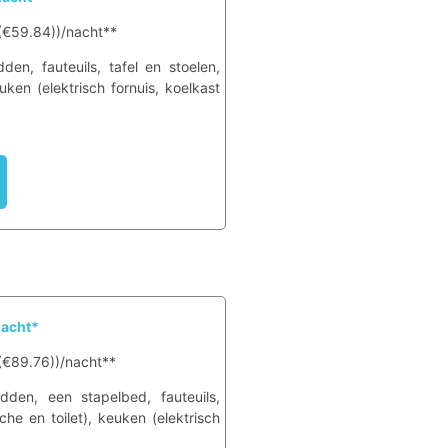
 (€59.84))/nacht**
den, fauteuils, tafel en stoelen,
ken (elektrisch fornuis, koelkast
nacht*
 (€89.76))/nacht**
dden, een stapelbed, fauteuils,
he en toilet), keuken (elektrisch