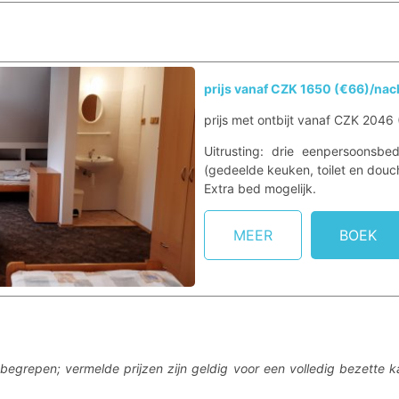
prijs vanaf CZK 1650 (€66)/nac
prijs met ontbijt vanaf CZK 2046
Uitrusting: drie eenpersoonsbed
(gedeelde keuken, toilet en douc
Extra bed mogelijk.
MEER
BOEK
inbegrepen; vermelde prijzen zijn geldig voor een volledig bezette 