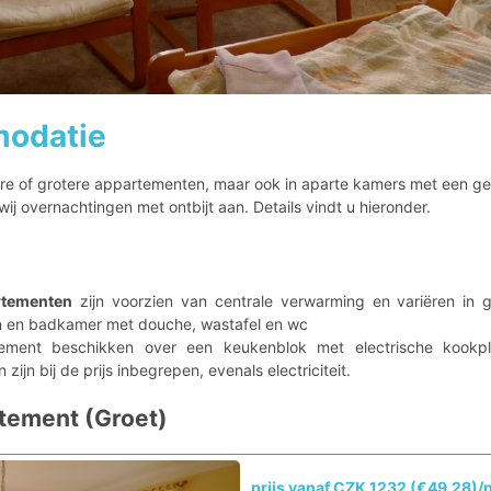
modatie
ere of grotere appartementen, maar ook in aparte kamers met een g
ij overnachtingen met ontbijt aan. Details vindt u hieronder.
rtementen
zijn voorzien van centrale verwarming en variëren in g
n en badkamer met douche, wastafel en wc
ement beschikken over een keukenblok met electrische kookpl
n bij de prijs inbegrepen, evenals electriciteit.
ement (Groet)
prijs vanaf CZK 1232 (€49.28)/