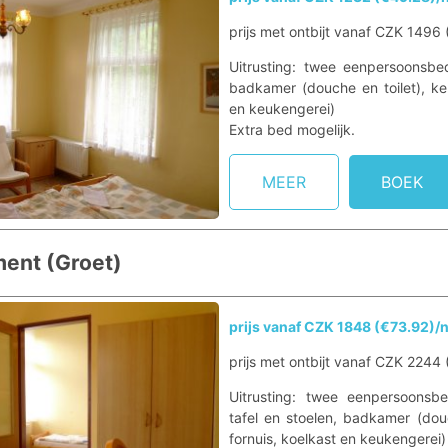
prijs met ontbijt vanaf CZK 1496
Uitrusting: twee eenpersoonsbed
badkamer (douche en toilet), keu
en keukengerei)
Extra bed mogelijk.
MEER
BOEK
ent (Groet)
prijs vanaf CZK 1848 (€73.92)/
prijs met ontbijt vanaf CZK 2244
Uitrusting: twee eenpersoonsbe
tafel en stoelen, badkamer (douc
fornuis, koelkast en keukengerei)