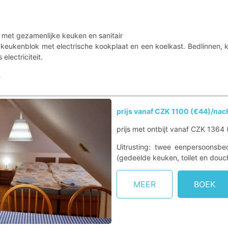
met gezamenlijke keuken en sanitair
keukenblok met electrische kookplaat en een koelkast. Bedlinnen
 electriciteit.
r
prijs vanaf CZK 1100 (€44)/nac
prijs met ontbijt vanaf CZK 1364
Uitrusting: twee eenpersoonsbed
(gedeelde keuken, toilet en douc
MEER
BOEK