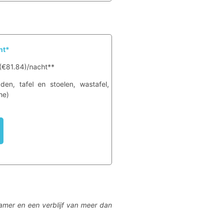
ht*
 (€81.84)/nacht**
den, tafel en stoelen, wastafel,
he)
kamer en een verblijf van meer dan