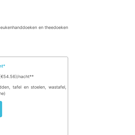
, keukenhanddoeken en theedoeken
ht*
 (€54.56)/nacht**
den, tafel en stoelen, wastafel,
he)