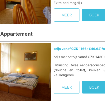
Extra bed mogelijk
MEER
BOEK
 Appartement
prijs vanaf CZK 1166 (€46.64)/
prijs met ontbijt vanaf CZK 1430 
Uitrusting: twee eenpersoonsbe
(douche en toilet), keuken (e
keukengerei)
MEER
BOEK